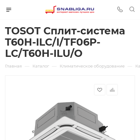
TOSOT Сплит-система
T60H-ILC/I/TF06P-
LC/T60H-ILU/O
—
—
—
Главная
Каталог
Климатическое оборудование
К