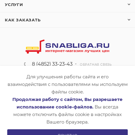
УСЛУГИ
КАК ЗАКАЗАТЬ
8 (4852) 33-23-43
ОБРАТНАЯ СВЯЗЬ
info@snabliga.ru
Для улучшения работы сайта и его
взаимодействия с пользователями мы используем
150042, г. Ярославль,
файлы cookie.
Тутаевское шоссе, д.18, оф.8
Продолжая работу с сайтом, Вы разрешаете
использование cookie-файлов.
Вы всегда
ПОЛИТИКА КОНФИДЕНЦИАЛЬНОСТИ
можете отключить файлы cookie в настройках
Вашего браузера.
ООО "Лига снабжения" г. Ярославль