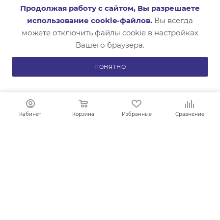
Продолжая работу с сайтом, Вы разрешаете
КАК ЗАКАЗАТЬ
использование cookie-файлов.
Вы всегда
можете отключить файлы cookie в настройках
Вашего браузера.
ПОНЯТНО
В КОРЗИНУ
8 (4852) 33-23-43
ОБРАТНАЯ СВЯЗЬ
info@snabliga.ru
Кабинет
Корзина
Избранные
Сравнение
150042, г. Ярославль,
Тутаевское шоссе, д.18, оф.8
ПОЛИТИКА КОНФИДЕНЦИАЛЬНОСТИ
ООО "Лига снабжения" г. Ярославль
2026 © Интернет магазин инструментов и техники по