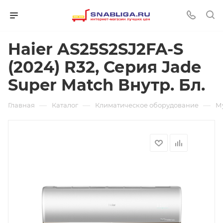
Haier AS25S2SJ2FA-S
(2024) R32, Серия Jade
Super Match Внутр. Бл.
—
—
—
Главная
Каталог
Климатическое оборудование
М