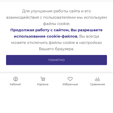
КАТАЛОГ
Для улучшения работы сайта и его
УСЛУГИ
взаимодействия с пользователями мы используем
файлы cookie.
Продолжая работу с сайтом, Вы разрешаете
КАК ЗАКАЗАТЬ
использование cookie-файлов.
Вы всегда
можете отключить файлы cookie в настройках
Вашего браузера.
ПОНЯТНО
8 (4852) 33-23-43
В КОРЗИНУ
ОБРАТНАЯ СВЯЗЬ
info@snabliga.ru
Кабинет
Корзина
Избранные
Сравнение
150042, г. Ярославль,
Тутаевское шоссе, д.18, оф.8
ПОЛИТИКА КОНФИДЕНЦИАЛЬНОСТИ