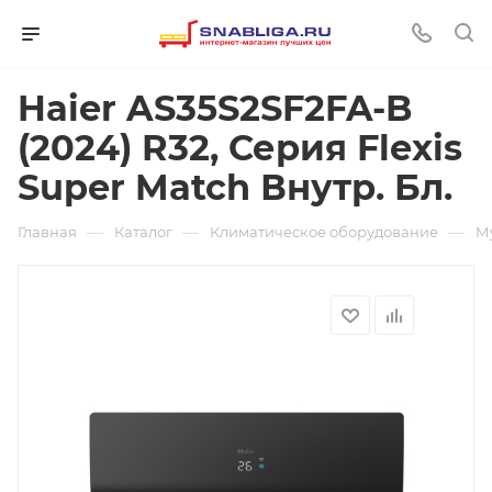
Haier AS35S2SF2FA-B
(2024) R32, Серия Flexis
Super Match Внутр. Бл.
—
—
—
Главная
Каталог
Климатическое оборудование
М