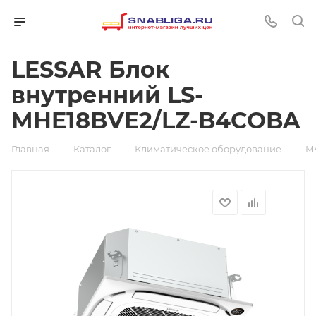
LESSAR Блок
внутренний LS-
MHE18BVE2/LZ-B4COBA
—
—
—
Главная
Каталог
Климатическое оборудование
М