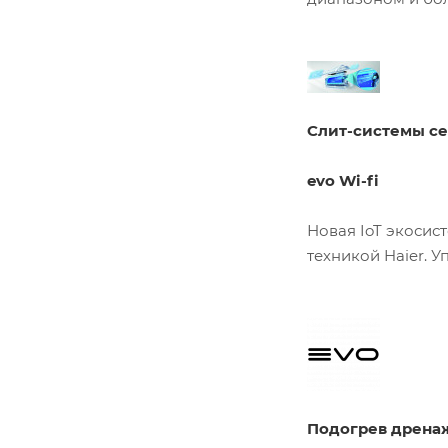
Слит-системы сер
evo Wi-fi
Новая IoT экосис
техникой Haier. 
Подогрев дрена