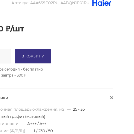
Артикул:
AAA6S9E02RU, AABQN1E01RU
0
₽
/шт
В КОРЗИНУ
з сегодня - бесплатно
завтра - 390 ₽
ТИКИ
очная площадь охлаждения, м2
—
25 - 35
ный графит (матовый)
ктивности
—
А+++ / A++
ние (Ф/В/Гц)
—
1 / 230 / 50