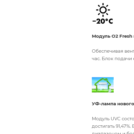
Модуль O2 Fresh
Обеспечивая вент
час. Блок подачи
УФ-лампа новог
Модуль UVC состо
достигать 91,47%
диапазоном и бо