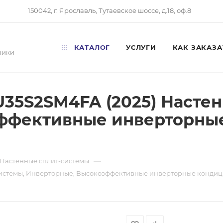
150042, г. Ярославль, Тутаевское шоссе, д.18, оф.8
КАТАЛОГ
УСЛУГИ
КАК ЗАКАЗА
ники
1U35S2SM4FA (2025) Насте
ффективные инверторны
—
Настенные сплит-системы
-системы, Инверторные, Высокоэффективные инверторные кондици