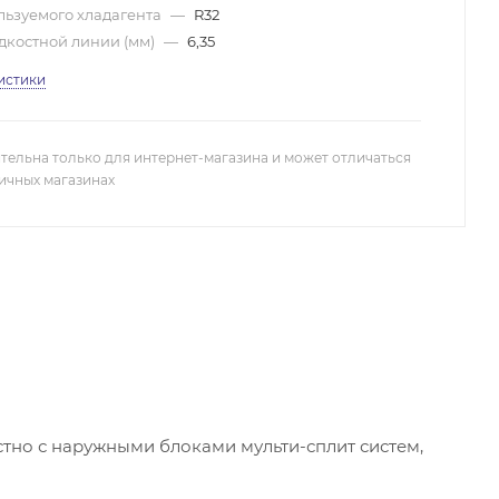
ьзуемого хладагента
—
R32
дкостной линии (мм)
—
6,35
истики
тельна только для интернет-магазина и может отличаться
ничных магазинах
стно с наружными блоками мульти-сплит систем,