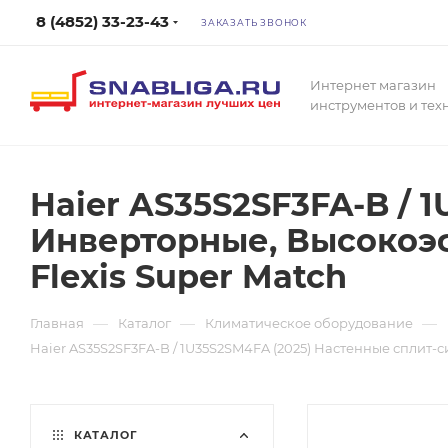
8 (4852) 33-23-43
ЗАКАЗАТЬ ЗВОНОК
Интернет магазин
инструментов и тех
Haier AS35S2SF3FA-B / 
Инверторные, Высокоэ
Flexis Super Match
—
—
—
Главная
Каталог
Климатическое оборудование
Haier AS35S2SF3FA-B / 1U35S2SM4FA (2025) Настенные сплит
КАТАЛОГ