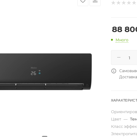
88 80
Много
Самовыво
Доставка 
ХАРАКТЕРИС
Ориентиров
Цвет
—
Тем
Класс эффе
Электропита