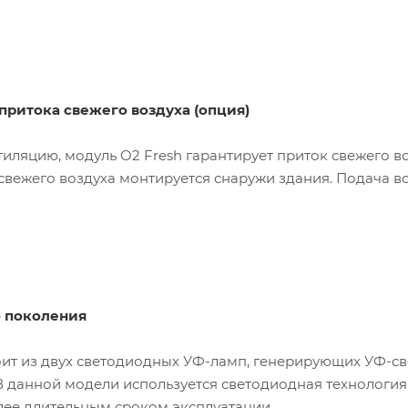
 притока свежего воздуха (опция)
иляцию, модуль O2 Fresh гарантирует приток свежего во
 свежего воздуха монтируется снаружи здания. Подача в
о поколения
ит из двух светодиодных УФ-ламп, генерирующих УФ-све
. В данной модели используется светодиодная технологи
лее длительным сроком эксплуатации.