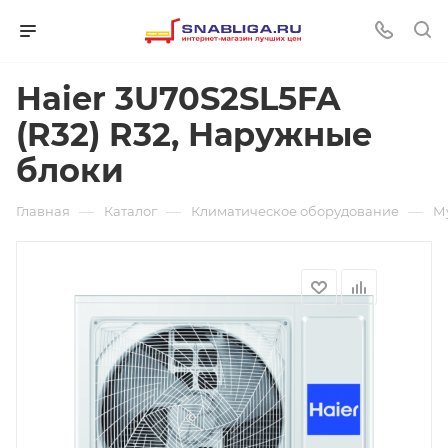
Haier 3U70S2SL5FA
(R32) R32, Наружные
блоки
—
—
—
Главная
Каталог
Климатическое оборудование
М