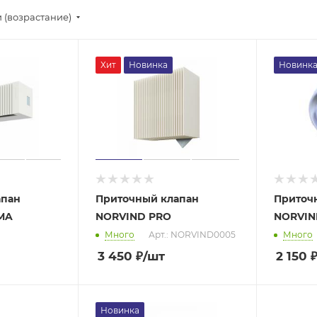
 (возрастание)
Хит
Новинка
Новинк
апан
Приточный клапан
Приточ
MA
NORVIND PRO
NORVIN
Много
Арт.: NORVIND0005
Много
3 450
₽
/шт
2 150
Новинка