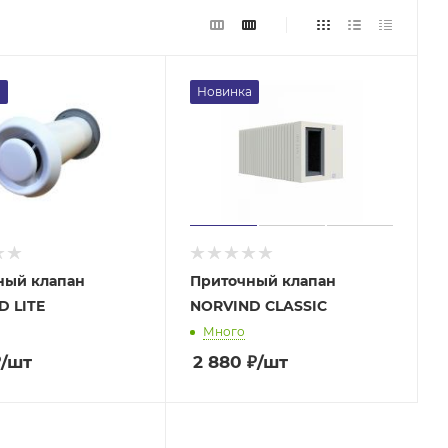
а
Новинка
ный клапан
Приточный клапан
D LITE
NORVIND CLASSIC
Много
₽
/шт
2 880
₽
/шт