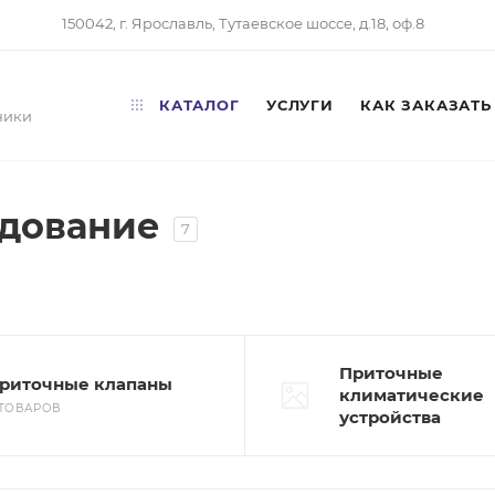
150042, г. Ярославль, Тутаевское шоссе, д.18, оф.8
КАТАЛОГ
УСЛУГИ
КАК ЗАКАЗАТЬ
ники
дование
7
Приточные
риточные клапаны
климатические
 ТОВАРОВ
устройства